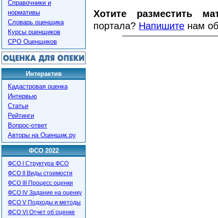
Справочники и
Хотите разместить ма
нормативы
Словарь оценщика
портала?
Напишите
нам об
Курсы оценщиков
СРО Оценщиков
Интерактив
Кадастровая оценка
Интервью
Статьи
Рейтинги
Вопрос-ответ
Авторы на Оценщик.ру
ФСО 2022
ФСО I Структура ФСО
ФСО II Виды стоимости
ФСО III Процесс оценки
ФСО IV Задание на оценку
ФСО V Подходы и методы
ФСО VI Отчет об оценке