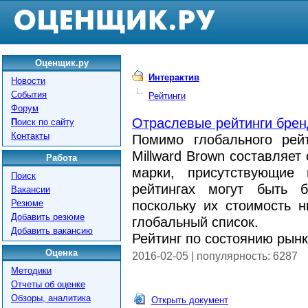
Оценщик.ру
Интерактив
Новости
События
Рейтинги
Форум
Отраслевые рейтинги брен
П
оиск по сайту
Контакты
Помимо глобального рей
Millward Brown составляет
Работа
марки, присутствующие
Поиск
рейтингах могут быть 
Вакансии
Резюме
поскольку их стоимость 
Добавить резюме
глобальный список.
Добавить вакансию
Рейтинг по состоянию рынк
Оценка
2016-02-05 | популярность: 6287
Методики
Отчеты об оценке
Обзоры, аналитика
Открыть документ