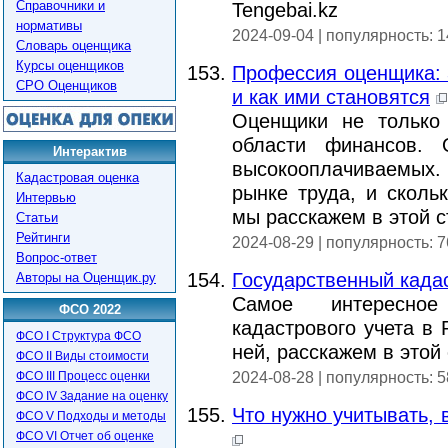
Справочники и
Tengebai.kz
нормативы
2024-09-04 | популярность: 
Словарь оценщика
Курсы оценщиков
Профессия оценщика: 
СРО Оценщиков
и как ими становятся
Оценщики не только
области финансов.
Интерактив
высокооплачиваемых. 
Кадастровая оценка
рынке труда, и сколь
Интервью
мы расскажем в этой с
Статьи
Рейтинги
2024-08-29 | популярность: 
Вопрос-ответ
Государственный када
Авторы на Оценщик.ру
Самое интересное
ФСО 2022
кадастрового учета в 
ФСО I Структура ФСО
ней, расскажем в этой 
ФСО II Виды стоимости
ФСО III Процесс оценки
2024-08-28 | популярность: 
ФСО IV Задание на оценку
Что нужно учитывать,
ФСО V Подходы и методы
ФСО VI Отчет об оценке