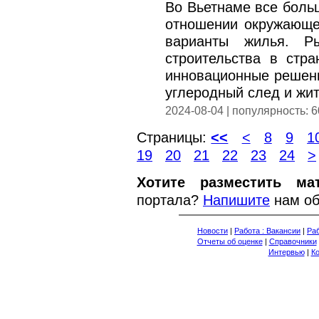
Во Вьетнаме все боль
отношении окружающе
варианты жилья. Ры
строительства в стра
инновационные решения
углеродный след и жит
2024-08-04 | популярность: 
Страницы:
<<
<
8
9
1
19
20
21
22
23
24
>
Хотите разместить ма
портала?
Напишите
нам об
Новости
|
Работа : Вакансии
|
Раб
Отчеты об оценке
|
Справочники
Интервью
|
К