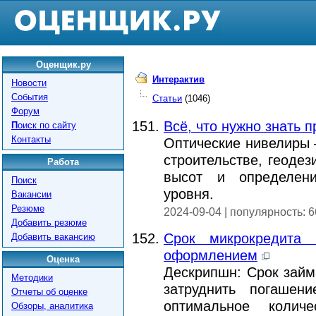
Оценщик.ру
Интерактив
Новости
События
Статьи
(1046)
Форум
Всё, что нужно знать 
П
оиск по сайту
Контакты
Оптические нивелиры 
строительстве, геодез
Работа
высот и определени
Поиск
уровня.
Вакансии
Резюме
2024-09-04 | популярность: 
Добавить резюме
Срок микрокредита 
Добавить вакансию
оформлением
Оценка
Дескрипшн: Срок займа
Методики
затруднить погашени
Отчеты об оценке
оптимальное колич
Обзоры, аналитика