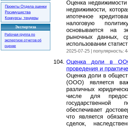
Оценка недвижимости
Проекты Отдела оценки
недвижимости, котора
Росимущества
ипотечное кредитов
Конкурсы, тендеры
налоговую полити
Экспертиза
основывается на эк
Рабочая группа по
рыночных данных, с
экспертизе отчетов об
использовании статист
оценке
2025-07-25 | популярность: 
Оценка доли в ООО
проведения и практич
Оценка доли в общест
(ООО) является ва
различных юридическ
числе для предос
государственной 
обеспечивает достов
что является обяза
сделок, наследств