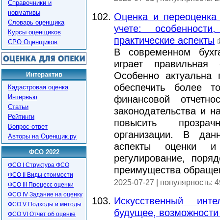
Справочники и
нормативы
Оценка и переоценка
Словарь оценщика
учете: особенности
Курсы оценщиков
практические аспекты
СРО Оценщиков
В современном бухг
играет правильная 
Особенно актуальна 
Интерактив
обеспечить более т
Кадастровая оценка
Интервью
финансовой отчетнос
Статьи
законодательства и на
Рейтинги
повысить прозрач
Вопрос-ответ
организации. В дан
Авторы на Оценщик.ру
аспекты оценки и
ФСО 2022
регулирование, поря
ФСО I Структура ФСО
преимущества обращен
ФСО II Виды стоимости
2025-07-27 | популярность: 
ФСО III Процесс оценки
ФСО IV Задание на оценку
Искусственный инт
ФСО V Подходы и методы
будущее, возможности
ФСО VI Отчет об оценке