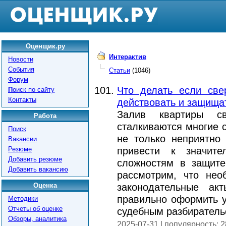
Оценщик.ру
Интерактив
Новости
События
Статьи
(1046)
Форум
Что делать если све
П
оиск по сайту
Контакты
действовать и защища
Залив квартиры с
Работа
сталкиваются многие 
Поиск
не только неприятно
Вакансии
Резюме
привести к значит
Добавить резюме
сложностям в защите
Добавить вакансию
рассмотрим, что нео
Оценка
законодательные ак
правильно оформить 
Методики
Отчеты об оценке
судебным разбиратель
Обзоры, аналитика
2025-07-31 | популярность: 