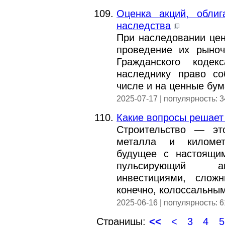
Оценка акций, обли
наследства
При наследовании це
проведение их рыноч
Гражданского кодек
наследнику право со
числе и на ценные бум
2025-07-17 | популярность: 
Какие вопросы решает 
Строительство — эт
металла и километ
будущее с настоящи
пульсирующий ам
инвестициями, слож
конечно, колоссальны
2025-06-16 | популярность: 
Страницы:
<<
<
3
4
5