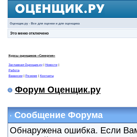
Оценщик.ру - Все для оценки и для оценщика
Это меню отключено
Курсы оценщиков «Синергия»
Заглавная Оценщик.ру
|
Новости
|
Работа
Вакансии
|
Резюме
|
Контакты
Форум Оценщик.ру
Сообщение Форума
Обнаружена ошибка. Если Вам