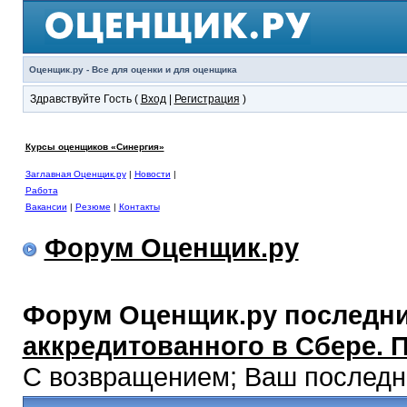
Оценщик.ру - Все для оценки и для оценщика
Здравствуйте Гость (
Вход
|
Регистрация
)
Курсы оценщиков «Синергия»
Заглавная Оценщик.ру
|
Новости
|
Работа
Вакансии
|
Резюме
|
Контакты
Форум Оценщик.ру
Форум Оценщик.ру последни
аккредитованного в Сбере. 
С возвращением; Ваш последний