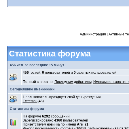
Администрация
|
Активные т
Статистика форума
456 чел. за последние 15 минут
456
гостей,
0
пользователей и
0
скрытых пользователей
Полный список по:
Последним действиям
,
Именам пользовател
Сегодняшние именинники
1
пользователь празднует свой день рождения
Extremall
(
48
)
Статистика форума
На форуме
6292
сообщений
Зарегистрировано
4360
пользователей
Приветствуем новичка по имени
Ars_r1
Рекорд посещаемости форума -
10658
, зафиксирован -
28 02 20