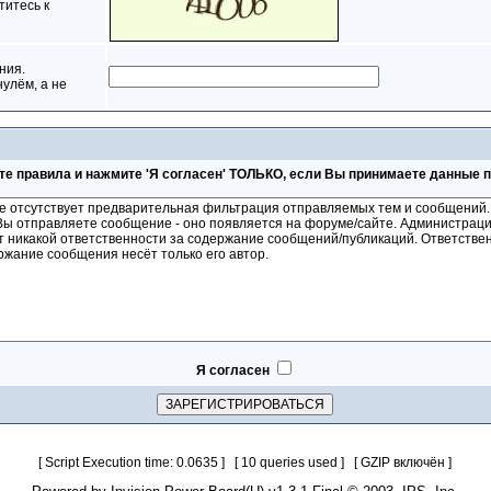
титесь к
ния.
нулём, а не
те правила и нажмите 'Я согласен' ТОЛЬКО, если Вы принимаете данные 
Я согласен
[ Script Execution time: 0.0635 ] [ 10 queries used ] [ GZIP включён ]