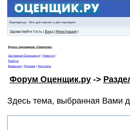
Оценщик.ру - Все для оценки и для оценщика
Здравствуйте Гость (
Вход
|
Регистрация
)
Курсы оценщиков «Синергия»
Заглавная Оценщик.ру
|
Новости
|
Работа
Вакансии
|
Резюме
|
Контакты
Форум Оценщик.ру
->
Разде
Здесь тема, выбранная Вами 
Раздел помощи