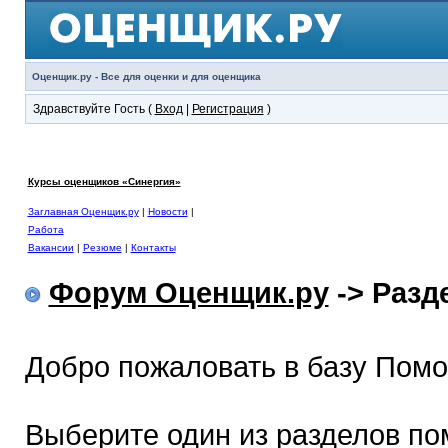
Оценщик.ру - Все для оценки и для оценщика
Здравствуйте Гость (
Вход
|
Регистрация
)
Курсы оценщиков «Синергия»
Заглавная Оценщик.ру
|
Новости
|
Работа
Вакансии
|
Резюме
|
Контакты
Форум Оценщик.ру
-> Раз
Добро пожаловать в базу Пом
Выберите один из разделов по