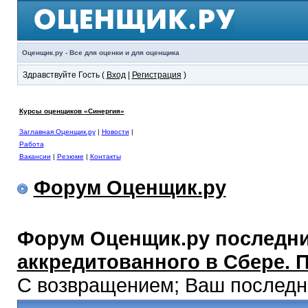
Оценщик.ру - Все для оценки и для оценщика
Здравствуйте Гость (
Вход
|
Регистрация
)
Курсы оценщиков «Синергия»
Заглавная Оценщик.ру
|
Новости
|
Работа
Вакансии
|
Резюме
|
Контакты
Форум Оценщик.ру
Форум Оценщик.ру последни
аккредитованного в Сбере. 
С возвращением; Ваш последний