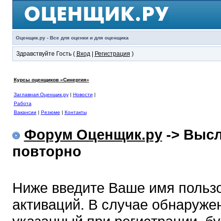
Оценщик.ру - Все для оценки и для оценщика
Здравствуйте Гость (
Вход
|
Регистрация
)
Курсы оценщиков «Синергия»
Заглавная Оценщик.ру
|
Новости
|
Работа
Вакансии
|
Резюме
|
Контакты
Форум Оценщик.ру
-> Высл
повторно
Ниже введите Ваше имя польз
активаций. В случае обнаружен