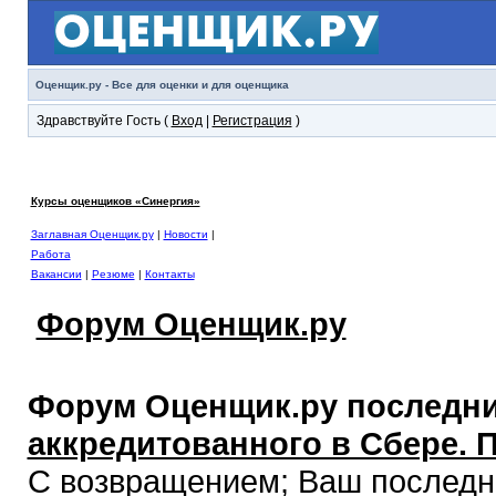
Оценщик.ру - Все для оценки и для оценщика
Здравствуйте Гость (
Вход
|
Регистрация
)
Курсы оценщиков «Синергия»
Заглавная Оценщик.ру
|
Новости
|
Работа
Вакансии
|
Резюме
|
Контакты
Форум Оценщик.ру
Форум Оценщик.ру последни
аккредитованного в Сбере. 
С возвращением; Ваш последний