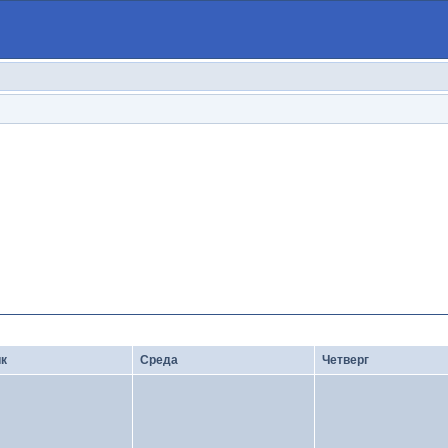
<
Июль 2026
· Календарь событий ·
Сентябрь 2026
>
к
Среда
Четверг