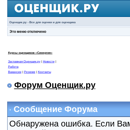
Оценщик.ру - Все для оценки и для оценщика
Это меню отключено
Курсы оценщиков «Синергия»
Заглавная Оценщик.ру
|
Новости
|
Работа
Вакансии
|
Резюме
|
Контакты
Форум Оценщик.ру
Сообщение Форума
Обнаружена ошибка. Если Вам