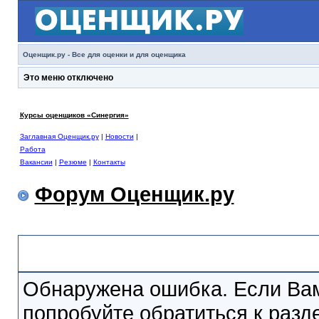
Оценщик.ру - Все для оценки и для оценщика
Это меню отключено
Курсы оценщиков «Синергия»
Заглавная Оценщик.ру
|
Новости
|
Работа
Вакансии
|
Резюме
|
Контакты
Форум Оценщик.ру
Сообщение Форума
Обнаружена ошибка. Если Вам
попробуйте обратиться к раз