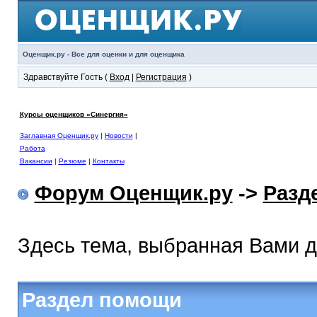
Оценщик.ру - Все для оценки и для оценщика
Здравствуйте Гость (
Вход
|
Регистрация
)
Курсы оценщиков «Синергия»
Заглавная Оценщик.ру
|
Новости
|
Работа
Вакансии
|
Резюме
|
Контакты
Форум Оценщик.ру
->
Разд
Здесь тема, выбранная Вами 
Раздел помощи