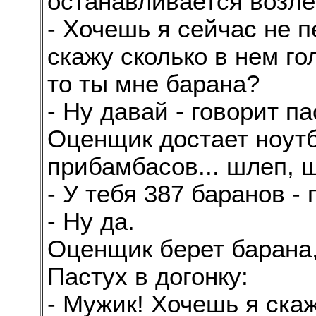
останавливается возле
- Хочешь я сейчас не 
скажу сколько в нем го
то ты мне барана?
- Ну давай - говорит па
Оценщик достает ноутб
прибамбасов... шлеп, ш
- У тебя 387 баранов -
- Ну да.
Оценщик берет барана,
Пастух в догонку:
- Мужик! Хочешь я скаж