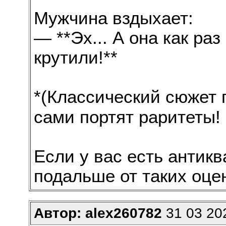
Мужчина вздыхает:
— **Эх... А она как ра
крутили!**
*(Классический сюжет п
сами портят раритеты! 
Если у вас есть антик
подальше от таких оце
Автор: alex260782
31 03 202