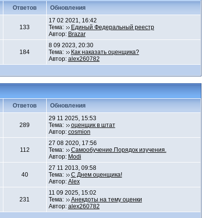
Ответов
Обновления
17 02 2021, 16:42
133
Тема:
Единый Федеральный реестр
Автор:
Brazar
8 09 2023, 20:30
184
Тема:
Как наказать оценщика?
Автор:
alex260782
Ответов
Обновления
29 11 2025, 15:53
289
Тема:
оценщик в штат
Автор:
cosmion
27 08 2020, 17:56
112
Тема:
Самообучение.Порядок изучения.
Автор:
Modi
27 11 2013, 09:58
40
Тема:
С Днем оценщика!
Автор:
Alex
11 09 2025, 15:02
231
Тема:
Анекдоты на тему оценки
Автор:
alex260782