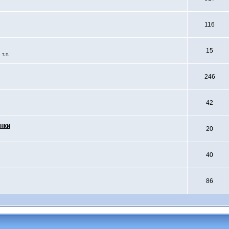
116
15
т.п.
246
42
нки
20
40
86