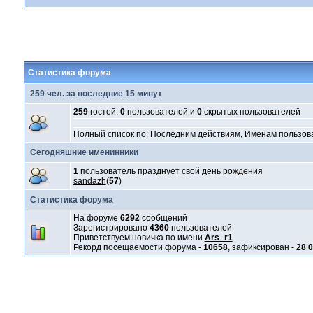
Статистика форума
259 чел. за последние 15 минут
259
гостей,
0
пользователей и
0
скрытых пользователей
Полный список по:
Последним действиям
,
Именам пользов
Сегодняшние именинники
1
пользователь празднует свой день рождения
sandazh
(
57
)
Статистика форума
На форуме
6292
сообщений
Зарегистрировано
4360
пользователей
Приветствуем новичка по имени
Ars_r1
Рекорд посещаемости форума -
10658
, зафиксирован -
28 0