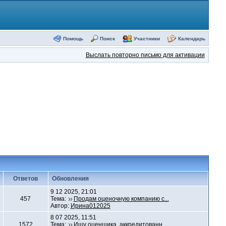
Помощь
Поиск
Участники
Календарь
Выслать повторно письмо для активации
Ответов
Обновления
9 12 2025, 21:01
457
Тема:
Продам оценочную компанию с...
Автор:
Ирина012025
8 07 2025, 11:51
1572
Тема:
Ищу оценщика, аккредитованн...