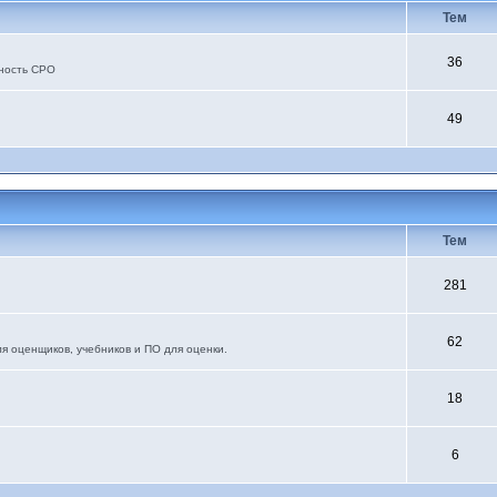
Тем
36
ьность СРО
49
Тем
281
62
я оценщиков, учебников и ПО для оценки.
18
6