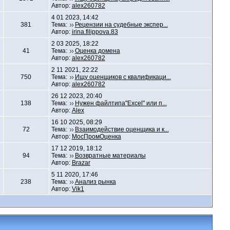
Автор:
alex260782
4 01 2023, 14:42
381
Тема:
Рецензии на судебные экспер...
Автор:
irina.filippova.83
2 03 2025, 18:22
41
Тема:
Оценка домена
Автор:
alex260782
2 11 2021, 22:22
750
Тема:
Ищу оценщиков с квалификаци...
Автор:
alex260782
26 12 2023, 20:40
138
Тема:
Нужен файлтипа"Excel" или п...
Автор:
Alex
16 10 2025, 08:29
72
Тема:
Взаимодействие оценщика и к...
Автор:
МосПромОценка
17 12 2019, 18:12
94
Тема:
Возвратные материалы
Автор:
Brazar
5 11 2020, 17:46
238
Тема:
Анализ рынка
Автор:
Vik1