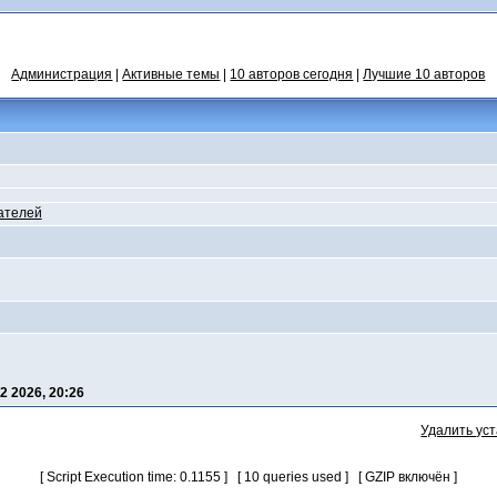
Администрация
|
Активные темы
|
10 авторов сегодня
|
Лучшие 10 авторов
ателей
2 2026, 20:26
Удалить ус
[ Script Execution time: 0.1155 ] [ 10 queries used ] [ GZIP включён ]