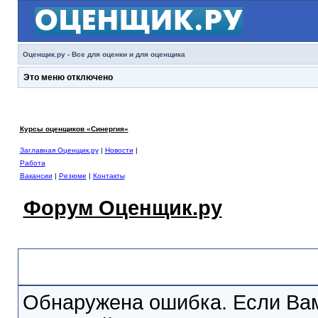
Оценщик.ру - Все для оценки и для оценщика
Это меню отключено
Курсы оценщиков «Синергия»
Заглавная Оценщик.ру
|
Новости
|
Работа
Вакансии
|
Резюме
|
Контакты
Форум Оценщик.ру
Сообщение Форума
Обнаружена ошибка. Если Вам