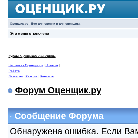
Оценщик.ру - Все для оценки и для оценщика
Это меню отключено
Курсы оценщиков «Синергия»
Заглавная Оценщик.ру
|
Новости
|
Работа
Вакансии
|
Резюме
|
Контакты
Форум Оценщик.ру
Сообщение Форума
Обнаружена ошибка. Если Вам