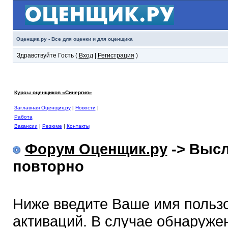
Оценщик.ру - Все для оценки и для оценщика
Здравствуйте Гость (
Вход
|
Регистрация
)
Курсы оценщиков «Синергия»
Заглавная Оценщик.ру
|
Новости
|
Работа
Вакансии
|
Резюме
|
Контакты
Форум Оценщик.ру
-> Высл
повторно
Ниже введите Ваше имя польз
активаций. В случае обнаружен