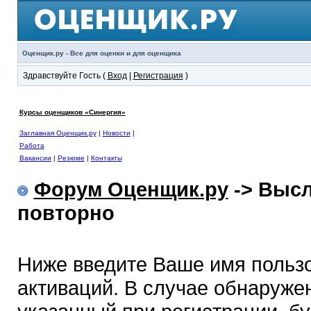
Оценщик.ру - Все для оценки и для оценщика
Здравствуйте Гость (
Вход
|
Регистрация
)
Курсы оценщиков «Синергия»
Заглавная Оценщик.ру
|
Новости
|
Работа
Вакансии
|
Резюме
|
Контакты
Форум Оценщик.ру
-> Высл
повторно
Ниже введите Ваше имя польз
активаций. В случае обнаружен