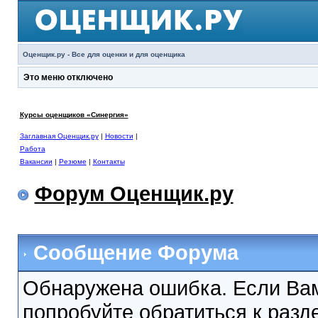
Оценщик.ру - Все для оценки и для оценщика
Это меню отключено
Курсы оценщиков «Синергия»
Заглавная Оценщик.ру
|
Новости
|
Работа
Вакансии
|
Резюме
|
Контакты
Форум Оценщик.ру
Сообщение Форума
Обнаружена ошибка. Если Вам
попробуйте обратиться к раз