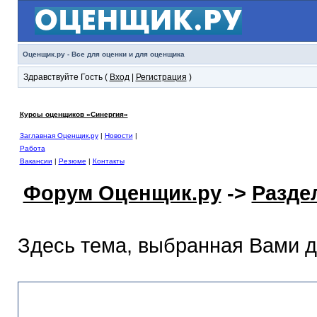
Оценщик.ру - Все для оценки и для оценщика
Здравствуйте Гость (
Вход
|
Регистрация
)
Курсы оценщиков «Синергия»
Заглавная Оценщик.ру
|
Новости
|
Работа
Вакансии
|
Резюме
|
Контакты
Форум Оценщик.ру
->
Разде
Здесь тема, выбранная Вами 
Раздел помощи