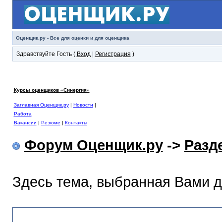
Оценщик.ру - Все для оценки и для оценщика
Здравствуйте Гость (
Вход
|
Регистрация
)
Курсы оценщиков «Синергия»
Заглавная Оценщик.ру
|
Новости
|
Работа
Вакансии
|
Резюме
|
Контакты
Форум Оценщик.ру
->
Разд
Здесь тема, выбранная Вами 
Раздел помощи