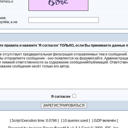
титесь к
ния.
нулём, а не
те правила и нажмите 'Я согласен' ТОЛЬКО, если Вы принимаете данные 
Я согласен
[ Script Execution time: 0.0786 ] [ 10 queries used ] [ GZIP включён ]