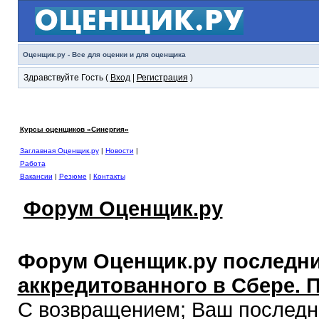
Оценщик.ру - Все для оценки и для оценщика
Здравствуйте Гость (
Вход
|
Регистрация
)
Курсы оценщиков «Синергия»
Заглавная Оценщик.ру
|
Новости
|
Работа
Вакансии
|
Резюме
|
Контакты
Форум Оценщик.ру
Форум Оценщик.ру последни
аккредитованного в Сбере. 
С возвращением; Ваш последний