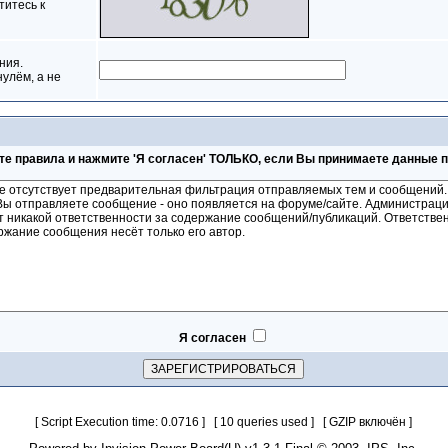
титесь к
ния.
нулём, а не
те правила и нажмите 'Я согласен' ТОЛЬКО, если Вы принимаете данные 
Я согласен
[ Script Execution time: 0.0716 ] [ 10 queries used ] [ GZIP включён ]