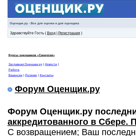
Оценщик.ру - Все для оценки и для оценщика
Здравствуйте Гость (
Вход
|
Регистрация
)
Курсы оценщиков «Синергия»
Заглавная Оценщик.ру
|
Новости
|
Работа
Вакансии
|
Резюме
|
Контакты
Форум Оценщик.ру
Форум Оценщик.ру последни
аккредитованного в Сбере. 
С возвращением; Ваш последний