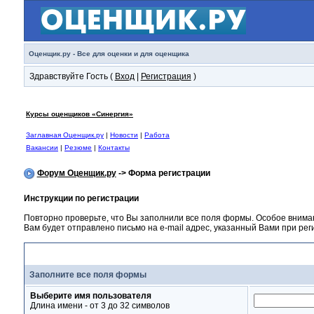
Оценщик.ру - Все для оценки и для оценщика
Здравствуйте Гость (
Вход
|
Регистрация
)
Курсы оценщиков «Синергия»
Заглавная Оценщик.ру
|
Новости
|
Работа
Вакансии
|
Резюме
|
Контакты
Форум Оценщик.ру
-> Форма регистрации
Инструкции по регистрации
Повторно проверьте, что Вы заполнили все поля формы. Особое внима
Вам будет отправлено письмо на e-mail адрес, указанный Вами при ре
Форма регистрации
Заполните все поля формы
Выберите имя пользователя
Длина имени - от 3 до 32 символов