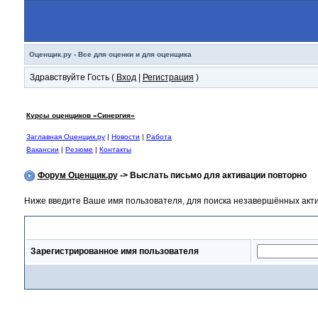
Оценщик.ру - Все для оценки и для оценщика
Здравствуйте Гость (
Вход
|
Регистрация
)
Курсы оценщиков «Синергия»
Заглавная Оценщик.ру
|
Новости
|
Работа
Вакансии
|
Резюме
|
Контакты
Форум Оценщик.ру
-> Выслать письмо для активации повторно
Ниже введите Ваше имя пользователя, для поиска незавершённых актив
Выслать письмо для активации повторно
Зарегистрированное имя пользователя