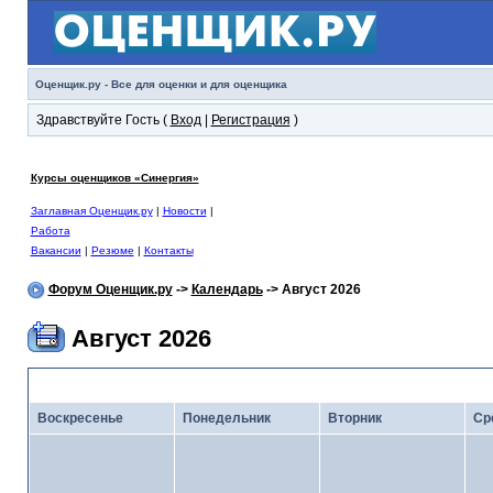
Оценщик.ру - Все для оценки и для оценщика
Здравствуйте Гость (
Вход
|
Регистрация
)
Курсы оценщиков «Синергия»
Заглавная Оценщик.ру
|
Новости
|
Работа
Вакансии
|
Резюме
|
Контакты
Форум Оценщик.ру
->
Календарь
-> Август 2026
Август 2026
<
Июль 2026
· Кал
Воскресенье
Понедельник
Вторник
Ср