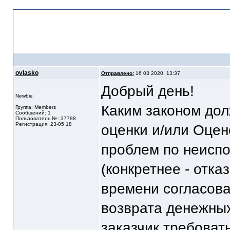
Взаимодействие оценщика 
договора из-за сроков
ovlasko
Отправлено:
16 03 2020, 13:37
Добрый день!
Newbie
Каким законом дол
Группа: Members
Сообщений: 1
Пользователь №: 37788
Регистрация: 23-05 18
оценки и/или Оцен
проблем по неиспо
(конкретнее - отка
времени согласова
возврата денежных
заказчик требоват