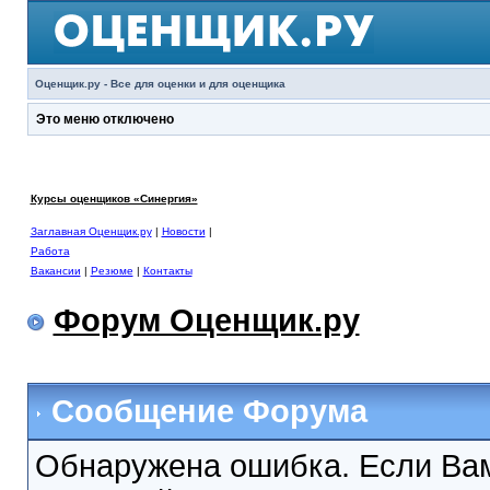
Оценщик.ру - Все для оценки и для оценщика
Это меню отключено
Курсы оценщиков «Синергия»
Заглавная Оценщик.ру
|
Новости
|
Работа
Вакансии
|
Резюме
|
Контакты
Форум Оценщик.ру
Сообщение Форума
Обнаружена ошибка. Если Вам