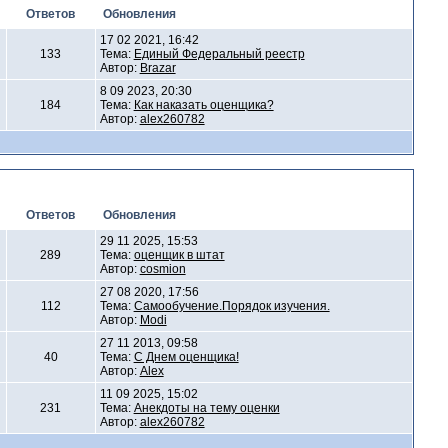
Ответов
Обновления
17 02 2021, 16:42
133
Тема:
Единый Федеральный реестр
Автор:
Brazar
8 09 2023, 20:30
184
Тема:
Как наказать оценщика?
Автор:
alex260782
Ответов
Обновления
29 11 2025, 15:53
289
Тема:
оценщик в штат
Автор:
cosmion
27 08 2020, 17:56
112
Тема:
Самообучение.Порядок изучения.
Автор:
Modi
27 11 2013, 09:58
40
Тема:
С Днем оценщика!
Автор:
Alex
11 09 2025, 15:02
231
Тема:
Анекдоты на тему оценки
Автор:
alex260782