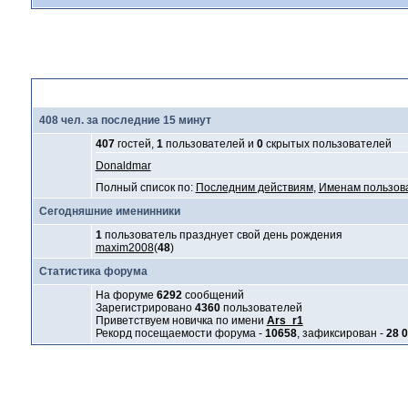
Статистика форума
408 чел. за последние 15 минут
407
гостей,
1
пользователей и
0
скрытых пользователей
Donaldmar
Полный список по:
Последним действиям
,
Именам пользов
Сегодняшние именинники
1
пользователь празднует свой день рождения
maxim2008
(
48
)
Статистика форума
На форуме
6292
сообщений
Зарегистрировано
4360
пользователей
Приветствуем новичка по имени
Ars_r1
Рекорд посещаемости форума -
10658
, зафиксирован -
28 0