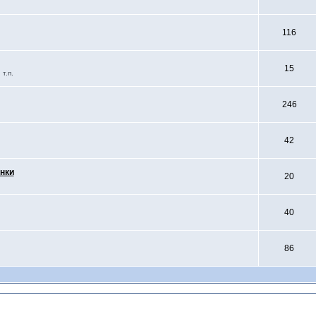
116
15
т.п.
246
42
нки
20
40
86