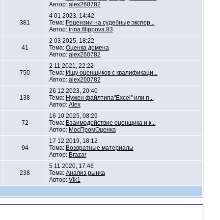
Автор:
alex260782
4 01 2023, 14:42
381
Тема:
Рецензии на судебные экспер...
Автор:
irina.filippova.83
2 03 2025, 18:22
41
Тема:
Оценка домена
Автор:
alex260782
2 11 2021, 22:22
750
Тема:
Ищу оценщиков с квалификаци...
Автор:
alex260782
26 12 2023, 20:40
138
Тема:
Нужен файлтипа"Excel" или п...
Автор:
Alex
16 10 2025, 08:29
72
Тема:
Взаимодействие оценщика и к...
Автор:
МосПромОценка
17 12 2019, 18:12
94
Тема:
Возвратные материалы
Автор:
Brazar
5 11 2020, 17:46
238
Тема:
Анализ рынка
Автор:
Vik1