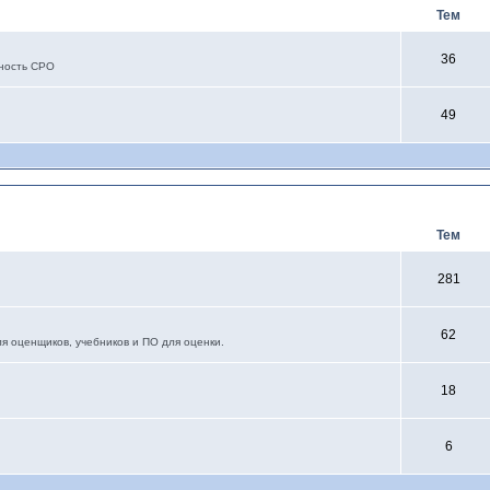
Тем
36
ьность СРО
49
Тем
281
62
я оценщиков, учебников и ПО для оценки.
18
6