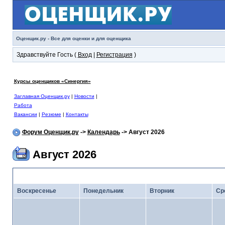
Оценщик.ру - Все для оценки и для оценщика
Здравствуйте Гость (
Вход
|
Регистрация
)
Курсы оценщиков «Синергия»
Заглавная Оценщик.ру
|
Новости
|
Работа
Вакансии
|
Резюме
|
Контакты
Форум Оценщик.ру
->
Календарь
-> Август 2026
Август 2026
<
Июль 2026
· Кал
Воскресенье
Понедельник
Вторник
Ср