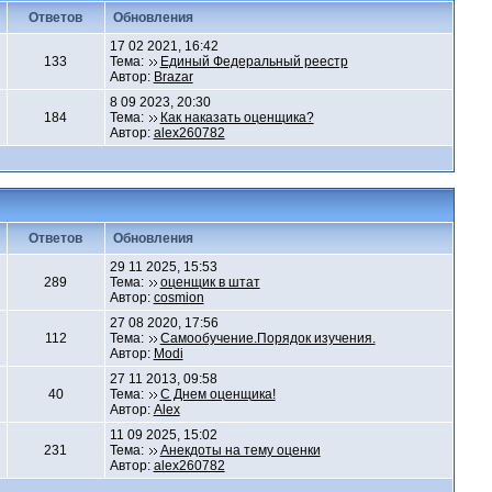
Ответов
Обновления
17 02 2021, 16:42
133
Тема:
Единый Федеральный реестр
Автор:
Brazar
8 09 2023, 20:30
184
Тема:
Как наказать оценщика?
Автор:
alex260782
Ответов
Обновления
29 11 2025, 15:53
289
Тема:
оценщик в штат
Автор:
cosmion
27 08 2020, 17:56
112
Тема:
Самообучение.Порядок изучения.
Автор:
Modi
27 11 2013, 09:58
40
Тема:
С Днем оценщика!
Автор:
Alex
11 09 2025, 15:02
231
Тема:
Анекдоты на тему оценки
Автор:
alex260782