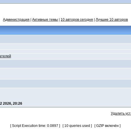
Администрация
|
Активные темы
|
10 авторов сегодня
|
Лучшие 10 авторов
ателей
2 2026, 20:26
Удалить ус
[ Script Execution time: 0.0897 ] [ 10 queries used ] [ GZIP включён ]