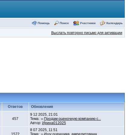
Помощь
Поиск
Участники
Календарь
Выслать повторно письмо для активации
Ответов
Обновления
9 12 2025, 21:01
457
Тема:
Продам оценочную компанию с...
Автор:
Ирина012025
8 07 2025, 11:51
1572
Тема:
Ищу оценщика, аккредитованн...