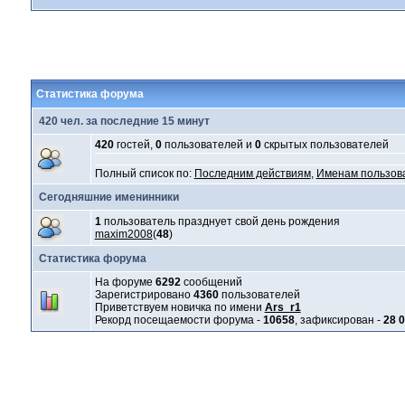
Статистика форума
420 чел. за последние 15 минут
420
гостей,
0
пользователей и
0
скрытых пользователей
Полный список по:
Последним действиям
,
Именам пользов
Сегодняшние именинники
1
пользователь празднует свой день рождения
maxim2008
(
48
)
Статистика форума
На форуме
6292
сообщений
Зарегистрировано
4360
пользователей
Приветствуем новичка по имени
Ars_r1
Рекорд посещаемости форума -
10658
, зафиксирован -
28 0