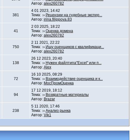
Автор:
alex260782
4 01 2023, 14:42
381
Тема:
Рецензии на судебные экспер...
Автор:
irina.filippova.83
2 03 2025, 18:22
41
Тема:
Оценка домена
Автор:
alex260782
2 11 2021, 22:22
750
Тема:
Ищу оценщиков с квалификаци...
Автор:
alex260782
26 12 2023, 20:40
138
Тема:
Нужен файлтипа"Excel" или п...
Автор:
Alex
16 10 2025, 08:29
72
Тема:
Взаимодействие оценщика и к...
Автор:
МосПромОценка
17 12 2019, 18:12
94
Тема:
Возвратные материалы
Автор:
Brazar
5 11 2020, 17:46
238
Тема:
Анализ рынка
Автор:
Vik1