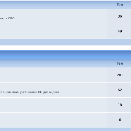
Тем
36
ьность СРО
49
Тем
281
62
я оценщиков, учебников и ПО для оценки.
18
6