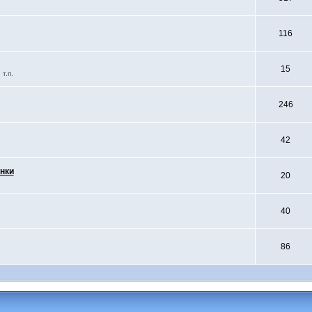
116
15
т.п.
246
42
нки
20
40
86