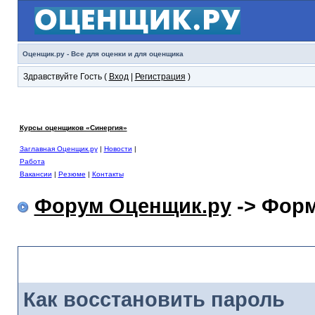
Оценщик.ру - Все для оценки и для оценщика
Здравствуйте Гость (
Вход
|
Регистрация
)
Курсы оценщиков «Синергия»
Заглавная Оценщик.ру
|
Новости
|
Работа
Вакансии
|
Резюме
|
Контакты
Форум Оценщик.ру
-> Форм
Форма забытого пароля
Как восстановить пароль