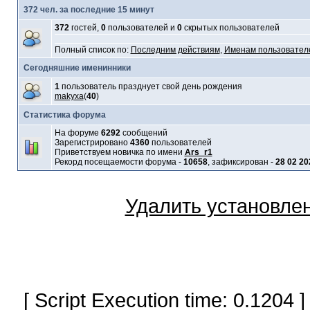
372 чел. за последние 15 минут
372
гостей,
0
пользователей и
0
скрытых пользователей
Полный список по:
Последним действиям
,
Именам пользовател
Сегодняшние именинники
1
пользователь празднует свой день рождения
makyxa
(
40
)
Статистика форума
На форуме
6292
сообщений
Зарегистрировано
4360
пользователей
Приветствуем новичка по имени
Ars_r1
Рекорд посещаемости форума -
10658
, зафиксирован -
28 02 20
Удалить установле
[ Script Execution time: 0.1204