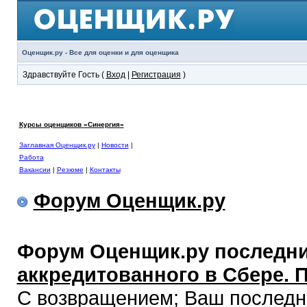
Оценщик.ру - Все для оценки и для оценщика
Здравствуйте Гость (
Вход
|
Регистрация
)
Курсы оценщиков «Синергия»
Заглавная Оценщик.ру
|
Новости
|
Работа
Вакансии
|
Резюме
|
Контакты
Форум Оценщик.ру
Форум Оценщик.ру последни
аккредитованного в Сбере. 
С возвращением; Ваш последни