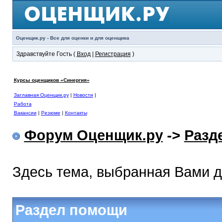
Оценщик.ру - Все для оценки и для оценщика
Здравствуйте Гость (
Вход
|
Регистрация
)
Курсы оценщиков «Синергия»
Заглавная Оценщик.ру
|
Новости
|
Работа
Вакансии
|
Резюме
|
Контакты
Форум Оценщик.ру
->
Разд
Здесь тема, выбранная Вами 
Раздел помощи