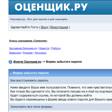
Оценщик.ру - Все для оценки и для оценщика
Здравствуйте Гость (
Вход
|
Регистрация
)
Курсы оценщиков «Синергия»
Заглавная Оценщик.ру
|
Новости
|
Работа
Вакансии
|
Резюме
|
Контакты
Форум Оценщик.ру
-> Форма забытого пароля
Форма забытого пароля
Как восстановить пароль
Ниже введите Ваше имя пользователя. Помните, что имя чувствитель
Как только Вы сделаете это, Вы получите письмо на e-mail на подтве
будет содержаться ссылка, по которой Вы должны войти.
Вы будете перемещены к форме ввода нового пароля для Вашего акка
Заполните все поля формы