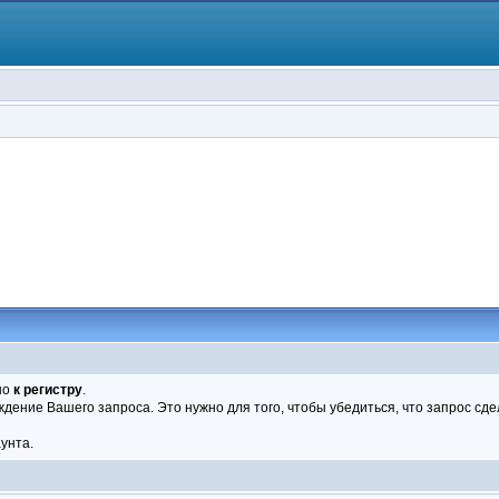
но
к регистру
.
рждение Вашего запроса. Это нужно для того, чтобы убедиться, что запрос сд
унта.