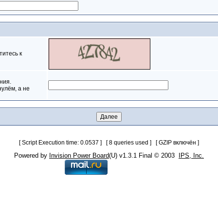
титесь к
ния.
нулём, а не
[ Script Execution time: 0.0537 ] [ 8 queries used ] [ GZIP включён ]
Powered by
Invision Power Board
(U) v1.3.1 Final © 2003
IPS, Inc.