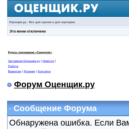
Оценщик.ру - Все для оценки и для оценщика
Это меню отключено
Курсы оценщиков «Синергия»
Заглавная Оценщик.ру
|
Новости
|
Работа
Вакансии
|
Резюме
|
Контакты
Форум Оценщик.ру
Сообщение Форума
Обнаружена ошибка. Если Вам