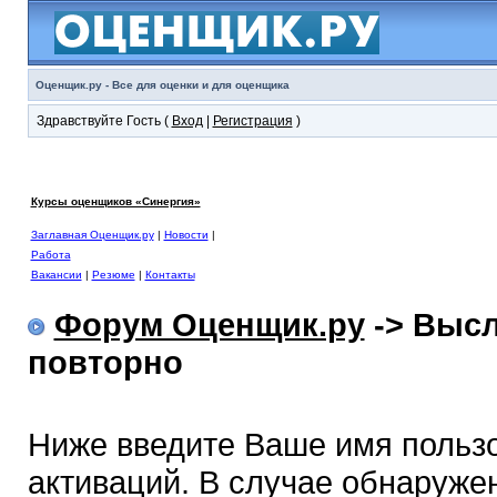
Оценщик.ру - Все для оценки и для оценщика
Здравствуйте Гость (
Вход
|
Регистрация
)
Курсы оценщиков «Синергия»
Заглавная Оценщик.ру
|
Новости
|
Работа
Вакансии
|
Резюме
|
Контакты
Форум Оценщик.ру
-> Высл
повторно
Ниже введите Ваше имя польз
активаций. В случае обнаружен