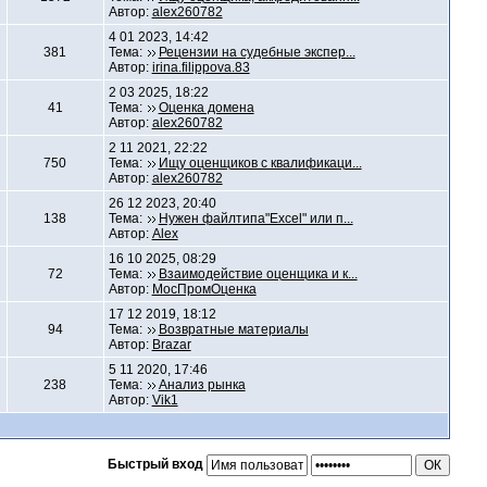
Автор:
alex260782
4 01 2023, 14:42
381
Тема:
Рецензии на судебные экспер...
Автор:
irina.filippova.83
2 03 2025, 18:22
41
Тема:
Оценка домена
Автор:
alex260782
2 11 2021, 22:22
750
Тема:
Ищу оценщиков с квалификаци...
Автор:
alex260782
26 12 2023, 20:40
138
Тема:
Нужен файлтипа"Excel" или п...
Автор:
Alex
16 10 2025, 08:29
72
Тема:
Взаимодействие оценщика и к...
Автор:
МосПромОценка
17 12 2019, 18:12
94
Тема:
Возвратные материалы
Автор:
Brazar
5 11 2020, 17:46
238
Тема:
Анализ рынка
Автор:
Vik1
Быстрый вход