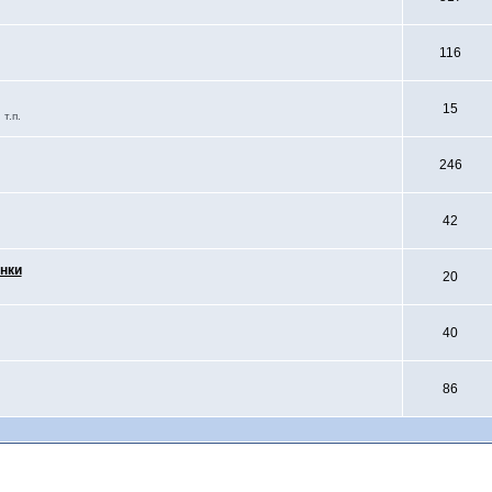
116
15
т.п.
246
42
нки
20
40
86