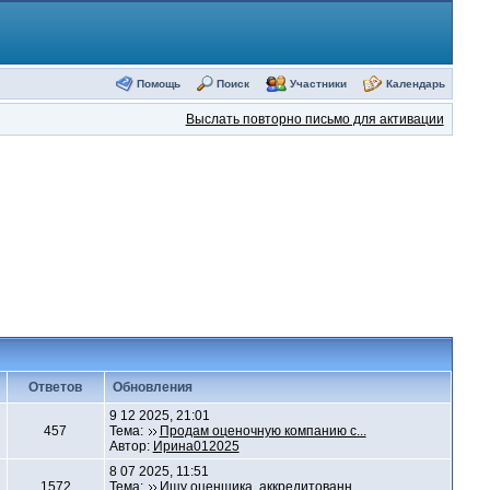
Помощь
Поиск
Участники
Календарь
Выслать повторно письмо для активации
Ответов
Обновления
9 12 2025, 21:01
457
Тема:
Продам оценочную компанию с...
Автор:
Ирина012025
8 07 2025, 11:51
1572
Тема:
Ищу оценщика, аккредитованн...