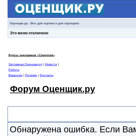
Оценщик.ру - Все для оценки и для оценщика
Это меню отключено
Курсы оценщиков «Синергия»
Заглавная Оценщик.ру
|
Новости
|
Работа
Вакансии
|
Резюме
|
Контакты
Форум Оценщик.ру
Сообщение Форума
Обнаружена ошибка. Если Вам