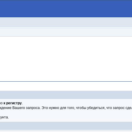
но
к регистру
.
рждение Вашего запроса. Это нужно для того, чтобы убедиться, что запрос сд
унта.