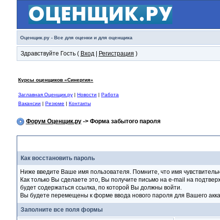
Оценщик.ру - Все для оценки и для оценщика
Здравствуйте Гость (
Вход
|
Регистрация
)
Курсы оценщиков «Синергия»
Заглавная Оценщик.ру
|
Новости
|
Работа
Вакансии
|
Резюме
|
Контакты
Форум Оценщик.ру
-> Форма забытого пароля
Форма забытого пароля
Как восстановить пароль
Ниже введите Ваше имя пользователя. Помните, что имя чувствитель
Как только Вы сделаете это, Вы получите письмо на e-mail на подтве
будет содержаться ссылка, по которой Вы должны войти.
Вы будете перемещены к форме ввода нового пароля для Вашего акка
Заполните все поля формы