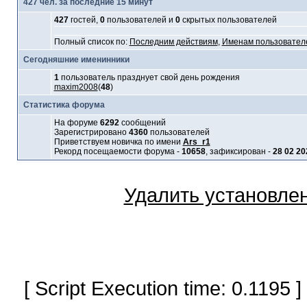
427 чел. за последние 15 минут
427
гостей,
0
пользователей и
0
скрытых пользователей
Полный список по:
Последним действиям
,
Именам пользовател
Сегодняшние именинники
1
пользователь празднует свой день рождения
maxim2008
(
48
)
Статистика форума
На форуме
6292
сообщений
Зарегистрировано
4360
пользователей
Приветствуем новичка по имени
Ars_r1
Рекорд посещаемости форума -
10658
, зафиксирован -
28 02 20
Удалить установле
[ Script Execution time: 0.1195