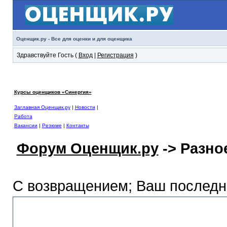
Оценщик.ру - Все для оценки и для оценщика
Здравствуйте Гость (
Вход
|
Регистрация
)
Курсы оценщиков «Синергия»
Заглавная Оценщик.ру
|
Новости
|
Работа
Вакансии
|
Резюме
|
Контакты
Форум Оценщик.ру
-> Разно
С возвращением; Ваш последний
Разное-Полезное