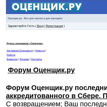
Оценщик.ру - Все для оценки и для оценщика
Здравствуйте Гость (
Вход
|
Регистрация
)
Курсы оценщиков «Синергия»
Заглавная Оценщик.ру
|
Новости
|
Работа
Вакансии
|
Резюме
|
Контакты
Форум Оценщик.ру
Форум Оценщик.ру последни
аккредитованного в Сбере. 
С возвращением; Ваш последний