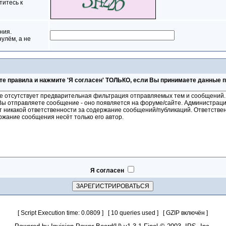
титесь к
ния.
нулём, а не
те правила и нажмите 'Я согласен' ТОЛЬКО, если Вы принимаете данные 
Я согласен
[ Script Execution time: 0.0809 ] [ 10 queries used ] [ GZIP включён ]