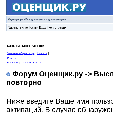
Оценщик.ру - Все для оценки и для оценщика
Здравствуйте Гость (
Вход
|
Регистрация
)
Курсы оценщиков «Синергия»
Заглавная Оценщик.ру
|
Новости
|
Работа
Вакансии
|
Резюме
|
Контакты
Форум Оценщик.ру
-> Высл
повторно
Ниже введите Ваше имя польз
активаций. В случае обнаружен