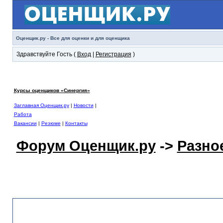
Оценщик.ру - Все для оценки и для оценщика
Здравствуйте Гость (
Вход
|
Регистрация
)
Курсы оценщиков «Синергия»
Заглавная Оценщик.ру
|
Новости
|
Работа
Вакансии
|
Резюме
|
Контакты
Форум Оценщик.ру
->
Разно
Требуются оценщики
, оф. 